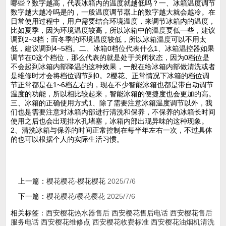
哪些？数字越高，代表冰箱内的温度就越低吗？一、冰箱温度调节
数字越大越冷吗是的，一般温度调节器上的数字越大就会越冷。在
日常使用过程中，用户需要结合环境温度，来调节冰箱内的温度，
比如夏季，因为环境温度较高，所以冰箱中的温度要低一些，建议
调到2~3档；而冬季的环境温度较低，所以冰箱温度可以不用太
低，建议调到4~5档。二、冰箱0档位代表什么1、冰箱温控器如果
调节在0这个档位，那么代表的就是处于关闭状态，因为0档位是
不会起到冰箱内部降温的这种效果，一般在给冰箱内部做清洗或者
是维修时才会将档位调节到0。2樱花、正常情况下冰箱的档位调
节正常都是在1~6档左右的，现在不少智能冰箱也都是带自动调节
温度的功能，所以相比较起来，智能冰箱的便捷度也会更加的高。
三、冰箱的正确使用方式1、除了需要注意冰箱温度调节以外，我
们也是需要注意对冰箱内部进行清洗和保养，不保养的冰箱长时间
使用之后也会出现排水孔堵塞，冰箱内部出现异味的这种现象。
2、清洗冰箱与保养的时间正常控制在每半年左右一次，不过具体
的也可以根据个人的实际生活习惯。
上一篇：
樱花樱花-樱花樱花
2025/7/6
下一篇：
樱花樱花/樱花樱花
2025/7/6
相关标签：
西安樱花热水器售后
西安樱花售后电话
西安樱花售后
服务电话
西安樱花维修点
西安樱花收费标准
西安樱花油烟机清洗